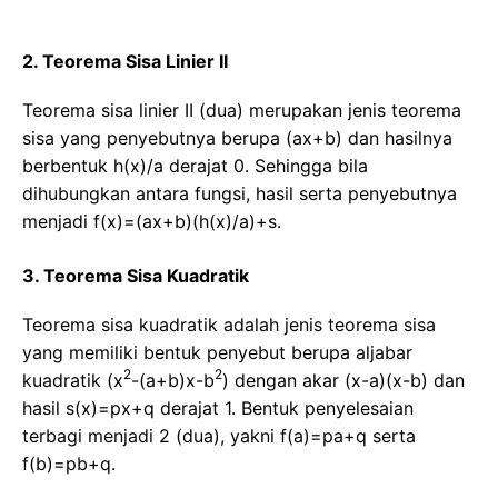
2. Teorema Sisa Linier II
Teorema sisa linier II (dua) merupakan jenis teorema
sisa yang penyebutnya berupa (ax+b) dan hasilnya
berbentuk h(x)/a derajat 0. Sehingga bila
dihubungkan antara fungsi, hasil serta penyebutnya
menjadi f(x)=(ax+b)(h(x)/a)+s.
3. Teorema Sisa Kuadratik
Teorema sisa kuadratik adalah jenis teorema sisa
yang memiliki bentuk penyebut berupa aljabar
2
2
kuadratik (x
-(a+b)x-b
) dengan akar (x-a)(x-b) dan
hasil s(x)=px+q derajat 1. Bentuk penyelesaian
terbagi menjadi 2 (dua), yakni f(a)=pa+q serta
f(b)=pb+q.