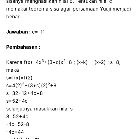
sisanya menghasilkan nilai 8. Tentukan nilai c
memakai teorema sisa agar persamaan Yuuji menjadi
benar.
Jawaban :
c=-11
Pembahasan :
3
2
Karena f(x)=4x
+(3+c)x
+8 ; (x-k) = (x-2) ; s=8,
maka
s=f(x)=f(2)
3
2
s=4(2)
+(3+c)(2)
+8
s=32+12+4c+8
s=52+4c
selanjutnya masukkan nilai s
8=52+4c
-4c=52-8
-4c=44