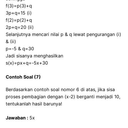
f(3)=p(3)+q
3p+q=15 (i)
f(2)=p(2)+q
2p+q=20 (ii)
Selanjutnya mencari nilai p & q lewat pengurangan (i)
& (ii)
p=-5 & q=30
Jadi sisanya menghasilkan
s(x)=px+q=-5x+30
Contoh Soal (7)
Berdasarkan contoh soal nomor 6 di atas, jika sisa
proses pembagian dengan (x-2) berganti menjadi 10,
tentukanlah hasil barunya!
Jawaban :
5x