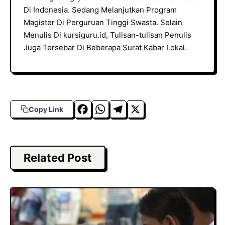
Di Indonesia. Sedang Melanjutkan Program
Magister Di Perguruan Tinggi Swasta. Selain
Menulis Di kursiguru.id, Tulisan-tulisan Penulis
Juga Tersebar Di Beberapa Surat Kabar Lokal.
F
W
T
X
Copy Link
a
h
el
c
a
e
e
t
g
Related Post
b
s
r
o
A
a
o
p
m
k
p