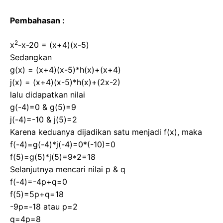
Pembahasan :
2
x
-x-20 = (x+4)(x-5)
Sedangkan
g(x) = (x+4)(x-5)*h(x)+(x+4)
j(x) = (x+4)(x-5)*h(x)+(2x-2)
lalu didapatkan nilai
g(-4)=0 & g(5)=9
j(-4)=-10 & j(5)=2
Karena keduanya dijadikan satu menjadi f(x), maka
f(-4)=g(-4)*j(-4)=0*(-10)=0
f(5)=g(5)*j(5)=9*2=18
Selanjutnya mencari nilai p & q
f(-4)=-4p+q=0
f(5)=5p+q=18
-9p=-18 atau p=2
q=4p=8