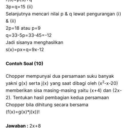
3p+q=15 (ii)
Selanjutnya mencari nilai p & q lewat pengurangan (i)
& (ii)
2p=18 atau p=9
q=33-5p=33-45=-12
Jadi sisanya menghasilkan
s(x)=px+q=9x-12
Contoh Soal (10)
Chopper mempunyai dua persamaan suku banyak
2
yakni g(x) serta j(x) yang saat dibagi oleh (x
-x-20)
memberikan sisa masing-masing yaitu (x+4) dan (2x-
2). Tentukan hasil pembagian kedua persamaan
Chopper bila dihitung secara bersama
(f(x)=g(x)*j(x))!
Jawaban :
2x+8