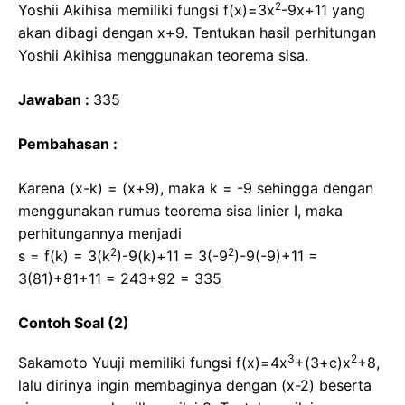
2
Yoshii Akihisa memiliki fungsi f(x)=3x
-9x+11 yang
akan dibagi dengan x+9. Tentukan hasil perhitungan
Yoshii Akihisa menggunakan teorema sisa.
Jawaban :
335
Pembahasan :
Karena (x-k) = (x+9), maka k = -9 sehingga dengan
menggunakan rumus teorema sisa linier I, maka
perhitungannya menjadi
2
2
s = f(k) = 3(k
)-9(k)+11 = 3(-9
)-9(-9)+11 =
3(81)+81+11 = 243+92 = 335
Contoh Soal (2)
3
2
Sakamoto Yuuji memiliki fungsi f(x)=4x
+(3+c)x
+8,
lalu dirinya ingin membaginya dengan (x-2) beserta