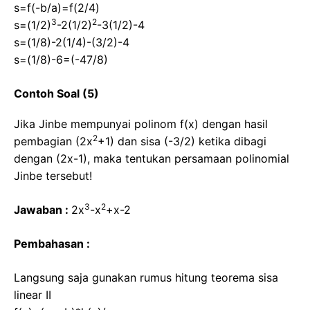
s=f(-b/a)=f(2/4)
3
2
s=(1/2)
-2(1/2)
-3(1/2)-4
s=(1/8)-2(1/4)-(3/2)-4
s=(1/8)-6=(-47/8)
Contoh Soal (5)
Jika Jinbe mempunyai polinom f(x) dengan hasil
2
pembagian (2x
+1) dan sisa (-3/2) ketika dibagi
dengan (2x-1), maka tentukan persamaan polinomial
Jinbe tersebut!
3
2
Jawaban :
2x
-x
+x-2
Pembahasan :
Langsung saja gunakan rumus hitung teorema sisa
linear II