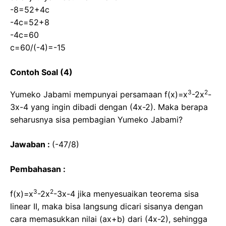
-8=52+4c
-4c=52+8
-4c=60
c=60/(-4)=-15
Contoh Soal (4)
3
2
Yumeko Jabami mempunyai persamaan f(x)=x
-2x
-
3x-4 yang ingin dibadi dengan (4x-2). Maka berapa
seharusnya sisa pembagian Yumeko Jabami?
Jawaban :
(-47/8)
Pembahasan :
3
2
f(x)=x
-2x
-3x-4 jika menyesuaikan teorema sisa
linear II, maka bisa langsung dicari sisanya dengan
cara memasukkan nilai (ax+b) dari (4x-2), sehingga