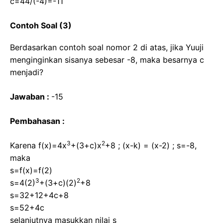
c=44/(-4)=-11
Contoh Soal (3)
Berdasarkan contoh soal nomor 2 di atas, jika Yuuji
menginginkan sisanya sebesar -8, maka besarnya c
menjadi?
Jawaban :
-15
Pembahasan :
3
2
Karena f(x)=4x
+(3+c)x
+8 ; (x-k) = (x-2) ; s=-8,
maka
s=f(x)=f(2)
3
2
s=4(2)
+(3+c)(2)
+8
s=32+12+4c+8
s=52+4c
selanjutnya masukkan nilai s