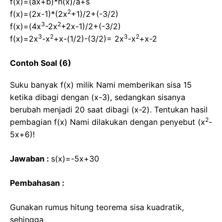
f(x)=(ax+b)*h(x)/a+s
2
f(x)=(2x-1)*(2x
+1)/2+(-3/2)
3
2
f(x)=(4x
-2x
+2x-1)/2+(-3/2)
3
2
3
2
f(x)=2x
-x
+x-(1/2)-(3/2)= 2x
-x
+x-2
Contoh Soal (6)
Suku banyak f(x) milik Nami memberikan sisa 15
ketika dibagi dengan (x-3), sedangkan sisanya
berubah menjadi 20 saat dibagi (x-2). Tentukan hasil
2
pembagian f(x) Nami dilakukan dengan penyebut (x
-
5x+6)!
Jawaban :
s(x)=-5x+30
Pembahasan :
Gunakan rumus hitung teorema sisa kuadratik,
sehingga