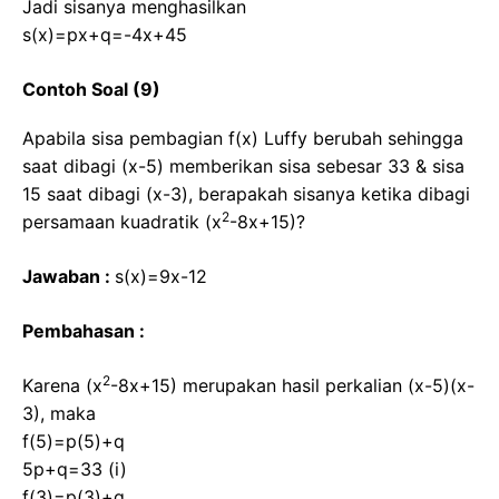
Jadi sisanya menghasilkan
s(x)=px+q=-4x+45
Contoh Soal (9)
Apabila sisa pembagian f(x) Luffy berubah sehingga
saat dibagi (x-5) memberikan sisa sebesar 33 & sisa
15 saat dibagi (x-3), berapakah sisanya ketika dibagi
2
persamaan kuadratik (x
-8x+15)?
Jawaban :
s(x)=9x-12
Pembahasan :
2
Karena (x
-8x+15) merupakan hasil perkalian (x-5)(x-
3), maka
f(5)=p(5)+q
5p+q=33 (i)
f(3)=p(3)+q