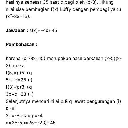
hasilnya sebesar 35 saat dibagi oleh (x-3). Hitung
nilai sisa pembagian f(x) Luffy dengan pembagi yaitu
2
(x
-8x+15).
Jawaban :
s(x)=-4x+45
Pembahasan :
2
Karena (x
-8x+15) merupakan hasil perkalian (x-5)(x-
3), maka
f(5)=p(5)+q
5p+q=25 (i)
f(3)=p(3)+q
3p+q=33 (ii)
Selanjutnya mencari nilai p & q lewat pengurangan (i)
& (ii)
2p=-8 atau p=-4
q=25-5p=25-(-20)=45