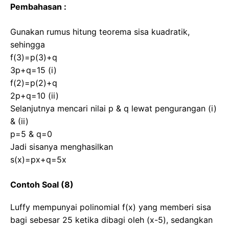
Pembahasan :
Gunakan rumus hitung teorema sisa kuadratik,
sehingga
f(3)=p(3)+q
3p+q=15 (i)
f(2)=p(2)+q
2p+q=10 (ii)
Selanjutnya mencari nilai p & q lewat pengurangan (i)
& (ii)
p=5 & q=0
Jadi sisanya menghasilkan
s(x)=px+q=5x
Contoh Soal (8)
Luffy mempunyai polinomial f(x) yang memberi sisa
bagi sebesar 25 ketika dibagi oleh (x-5), sedangkan