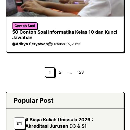
Contoh Soal
50 Contoh Soal Informatika Kelas 10 dan Kunci
Jawaban
Aditya Setyawan
Oktober 15, 2023
Halaman
Halaman
Halaman
1
2
…
123
Popular Post
4 Biaya Kuliah Unissula 2026 :
Akreditasi Jurusan D3 & S1