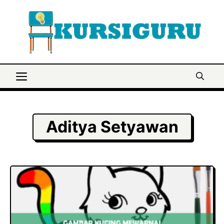
Langsung
ke
isi
Menu
Aditya Setyawan