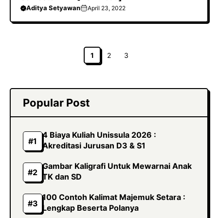
Aditya Setyawan
April 23, 2022
Halaman
Halaman
Halaman
1
2
3
Popular Post
4 Biaya Kuliah Unissula 2026 :
Akreditasi Jurusan D3 & S1
Gambar Kaligrafi Untuk Mewarnai Anak
TK dan SD
100 Contoh Kalimat Majemuk Setara :
Lengkap Beserta Polanya