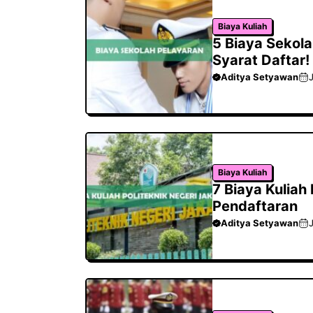
Biaya Kuliah
5 Biaya Sekola
Syarat Daftar!
Aditya Setyawan
J
Biaya Kuliah
7 Biaya Kuliah
Pendaftaran
Aditya Setyawan
J