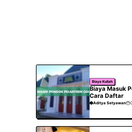
Biaya Kuliah
Biaya Masuk P
Cara Daftar
Aditya Setyawan