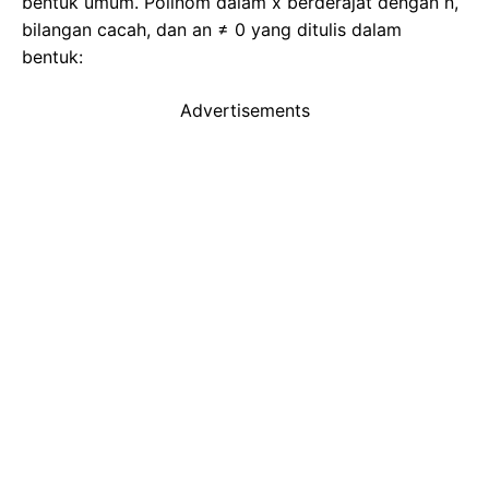
bentuk umum. Polinom dalam x berderajat dengan n,
bilangan cacah, dan an ≠ 0 yang ditulis dalam
bentuk:
Advertisements