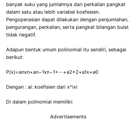
banyak suku yang jumlahnya dari perkalian pangkat
dalam satu atau lebih variabel koefesien.
Pengoperasian dapat dilakukan dengan penjumlahan,
pengurangan, perkalian, serta pangkat bilangan bulat
tidak negatif.
Adapun bentuk umum polinomial itu sendiri, sebagai
berikut:
P
(
x
)
=
a
n
x
n
+
a
n
−
1
x
n
−
1
+
⋯
+
a
2
x
2
+
a
1
x
+
a
0
Dengan :
a
i
: koefisien dari
x^i
x
i
Di dalam polinomial memiliki:
Advertisements