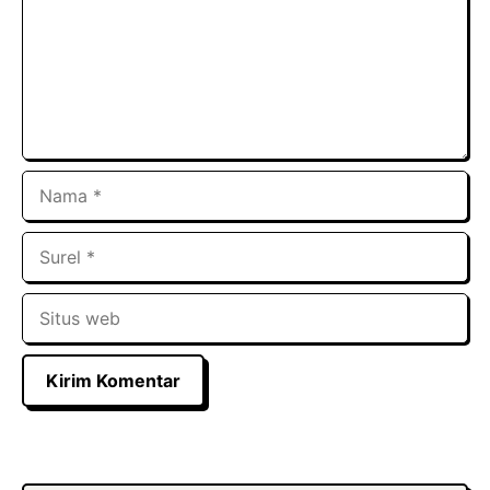
Nama
Surel
Situs
web