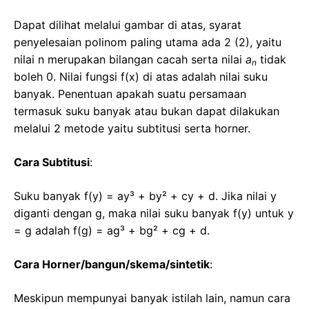
Dapat dilihat melalui gambar di atas, syarat
penyelesaian polinom paling utama ada 2 (2), yaitu
nilai n merupakan bilangan cacah serta nilai
a
tidak
n
boleh 0. Nilai fungsi f(x) di atas adalah nilai suku
banyak. Penentuan apakah suatu persamaan
termasuk suku banyak atau bukan dapat dilakukan
melalui 2 metode yaitu subtitusi serta horner.
Cara Subtitusi
:
Suku banyak f(y) = ay³ + by² + cy + d. Jika nilai y
diganti dengan g, maka nilai suku banyak f(y) untuk y
= g adalah f(g) = ag³ + bg² + cg + d.
Cara Horner/bangun/skema/sintetik
:
Meskipun mempunyai banyak istilah lain, namun cara