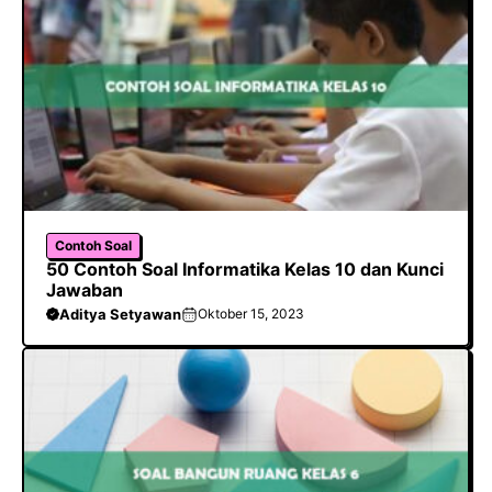
o
p
m
k
p
Contoh Soal
50 Contoh Soal Informatika Kelas 10 dan Kunci
Jawaban
Aditya Setyawan
Oktober 15, 2023