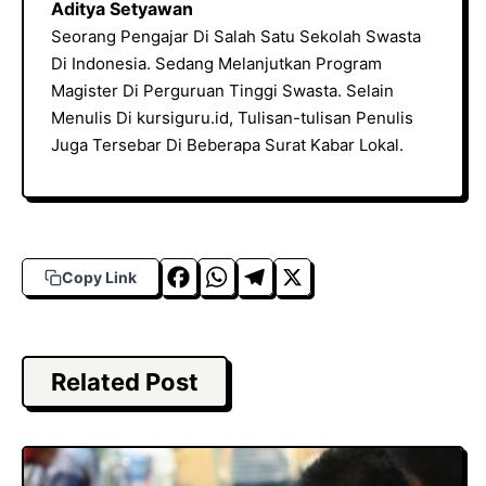
Aditya Setyawan
Seorang Pengajar Di Salah Satu Sekolah Swasta
Di Indonesia. Sedang Melanjutkan Program
Magister Di Perguruan Tinggi Swasta. Selain
Menulis Di kursiguru.id, Tulisan-tulisan Penulis
Juga Tersebar Di Beberapa Surat Kabar Lokal.
F
W
T
X
Copy Link
a
h
el
c
a
e
e
t
g
Related Post
b
s
r
o
A
a