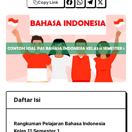
F
W
T
X
Copy Link
a
h
el
c
a
e
e
t
g
b
s
r
o
A
a
o
p
m
k
p
Daftar Isi
Rangkuman Pelajaran Bahasa Indonesia
Kelas 11 Semester 1