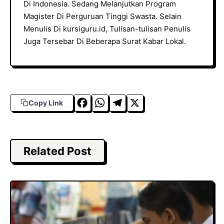
Di Indonesia. Sedang Melanjutkan Program
Magister Di Perguruan Tinggi Swasta. Selain
Menulis Di kursiguru.id, Tulisan-tulisan Penulis
Juga Tersebar Di Beberapa Surat Kabar Lokal.
F
W
T
X
Copy Link
a
h
el
c
a
e
e
t
g
Related Post
b
s
r
o
A
a
o
p
m
k
p