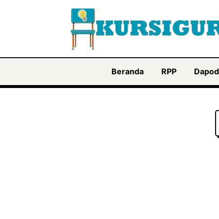
Langsung
ke
isi
Beranda
RPP
Dapod