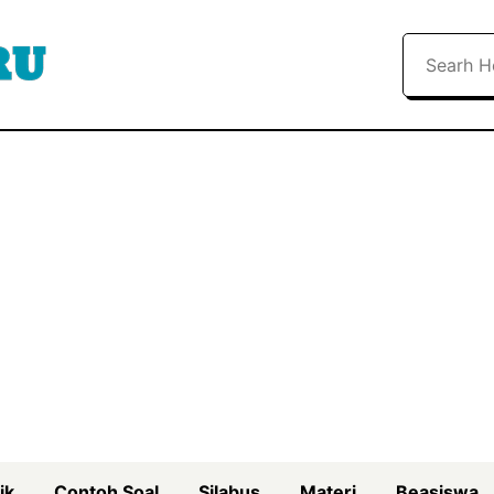
Search
ik
Contoh Soal
Silabus
Materi
Beasiswa