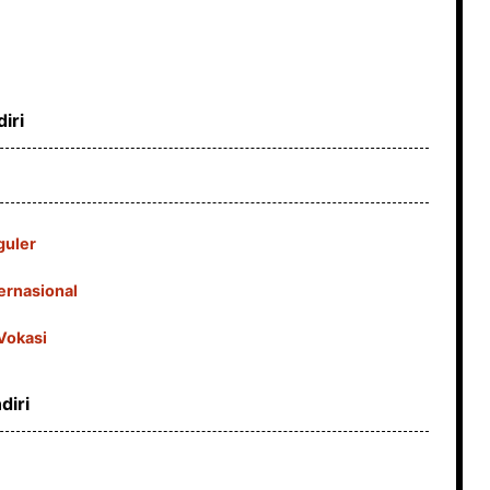
iri
guler
ernasional
Vokasi
diri