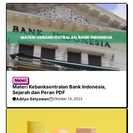
o
A
a
o
p
m
k
p
Materi
Materi Kebanksentralan Bank Indonesia,
Sejarah dan Peran PDF
Aditya Setyawan
Oktober 14, 2023