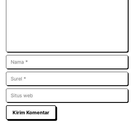
Nama
Surel
Situs
web