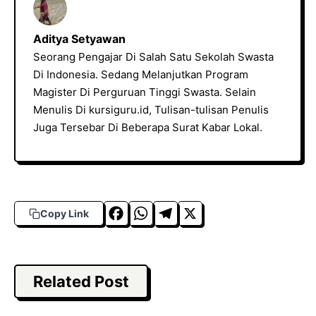
Aditya Setyawan
Seorang Pengajar Di Salah Satu Sekolah Swasta
Di Indonesia. Sedang Melanjutkan Program
Magister Di Perguruan Tinggi Swasta. Selain
Menulis Di kursiguru.id, Tulisan-tulisan Penulis
Juga Tersebar Di Beberapa Surat Kabar Lokal.
F
W
T
X
Copy Link
a
h
el
c
a
e
e
t
g
Related Post
b
s
r