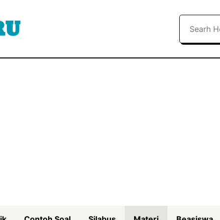
Search
ik
Contoh Soal
Silabus
Materi
Beasiswa