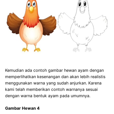
Kemudian ada contoh gambar hewan ayam dengan
memperlihatkan kesenangan dan akan lebih realistis
menggunakan warna yang sudah anjurkan. Karena
kami telah memberikan contoh warnanya sesuai
dengan warna bentuk ayam pada umumnya.
Gambar Hewan 4