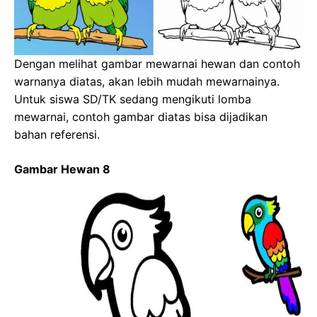
Dengan melihat gambar mewarnai hewan dan contoh
warnanya diatas, akan lebih mudah mewarnainya.
Untuk siswa SD/TK sedang mengikuti lomba
mewarnai, contoh gambar diatas bisa dijadikan
bahan referensi.
Gambar Hewan 8