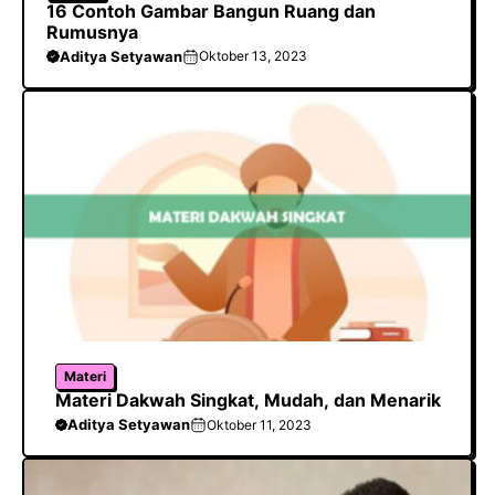
16 Contoh Gambar Bangun Ruang dan
Rumusnya
Aditya Setyawan
Oktober 13, 2023
Materi
Materi Dakwah Singkat, Mudah, dan Menarik
Aditya Setyawan
Oktober 11, 2023