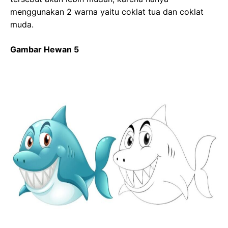
menggunakan 2 warna yaitu coklat tua dan coklat
muda.
Gambar Hewan 5