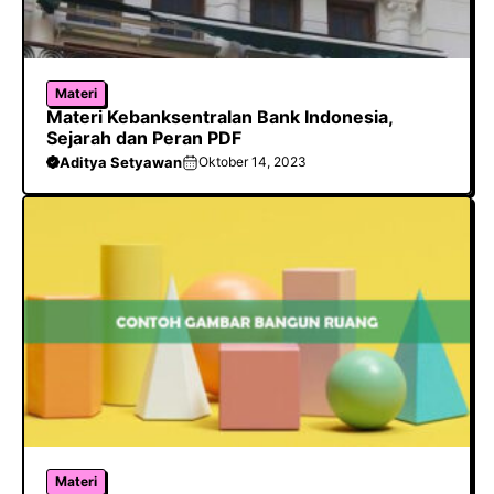
Materi
Materi Kebanksentralan Bank Indonesia,
Sejarah dan Peran PDF
Aditya Setyawan
Oktober 14, 2023
Materi