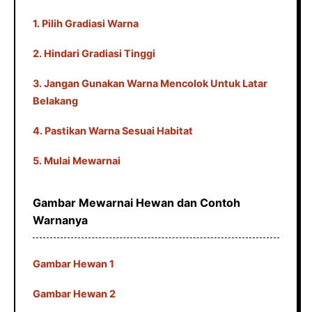
1. Pilih Gradiasi Warna
2. Hindari Gradiasi Tinggi
3. Jangan Gunakan Warna Mencolok Untuk Latar
Belakang
4. Pastikan Warna Sesuai Habitat
5. Mulai Mewarnai
Gambar Mewarnai Hewan dan Contoh
Warnanya
Gambar Hewan 1
Gambar Hewan 2