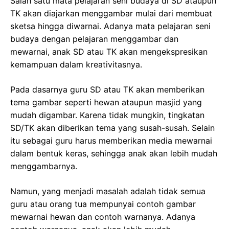
Salah satu mata pelajaran seni budaya di SD ataupun
TK akan diajarkan menggambar mulai dari membuat
sketsa hingga diwarnai. Adanya mata pelajaran seni
budaya dengan pelajaran menggambar dan
mewarnai, anak SD atau TK akan mengekspresikan
kemampuan dalam kreativitasnya.
Pada dasarnya guru SD atau TK akan memberikan
tema gambar seperti hewan ataupun masjid yang
mudah digambar. Karena tidak mungkin, tingkatan
SD/TK akan diberikan tema yang susah-susah. Selain
itu sebagai guru harus memberikan media mewarnai
dalam bentuk keras, sehingga anak akan lebih mudah
menggambarnya.
Namun, yang menjadi masalah adalah tidak semua
guru atau orang tua mempunyai contoh gambar
mewarnai hewan dan contoh warnanya. Adanya