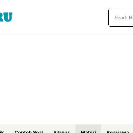
Search
ik
Contoh Soal
Silabus
Materi
Beasiswa