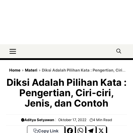
Menu
Home
»
Materi
»
Diksi Adalah Pilihan Kata : Pengertian, Ciri-
ciri, Jenis, dan Contoh
Diksi Adalah Pilihan Kata :
Pengertian, Ciri-ciri,
Jenis, dan Contoh
Aditya Setyawan
Oktober 17, 2022
4
Min Read
F
W
T
X
Copy Link