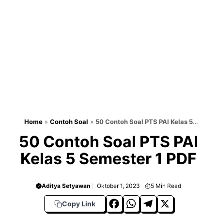
Home
»
Contoh Soal
»
50 Contoh Soal PTS PAI Kelas 5
Semester 1 PDF
50 Contoh Soal PTS PAI
Kelas 5 Semester 1 PDF
Aditya Setyawan
Oktober 1, 2023
5
Min Read
F
W
T
X
Copy Link