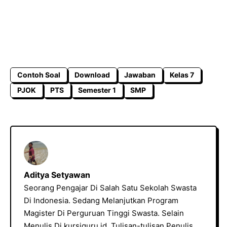
Contoh Soal
Download
Jawaban
Kelas 7
PJOK
PTS
Semester 1
SMP
Aditya Setyawan
Seorang Pengajar Di Salah Satu Sekolah Swasta
Di Indonesia. Sedang Melanjutkan Program
Magister Di Perguruan Tinggi Swasta. Selain
Menulis Di kursiguru.id, Tulisan-tulisan Penulis