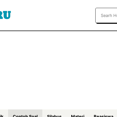
Search
ik
Contoh Soal
Silabus
Materi
Beasiswa