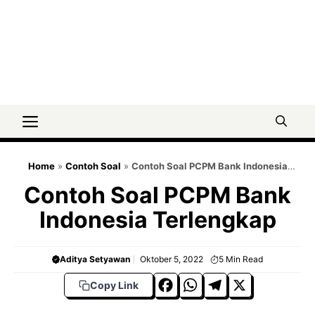
Menu
Home
»
Contoh Soal
»
Contoh Soal PCPM Bank Indonesia
Terlengkap
Contoh Soal PCPM Bank
Indonesia Terlengkap
Aditya Setyawan
Oktober 5, 2022
5
Min Read
F
W
T
X
Copy Link
a
h
el