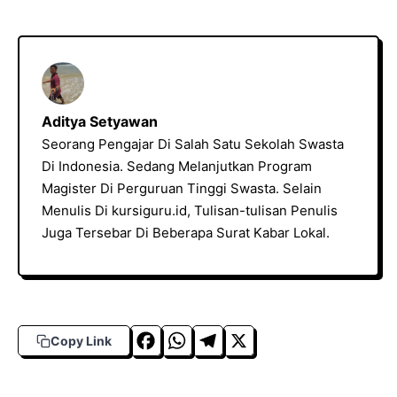
Aditya Setyawan
Seorang Pengajar Di Salah Satu Sekolah Swasta
Di Indonesia. Sedang Melanjutkan Program
Magister Di Perguruan Tinggi Swasta. Selain
Menulis Di kursiguru.id, Tulisan-tulisan Penulis
Juga Tersebar Di Beberapa Surat Kabar Lokal.
F
W
T
X
Copy Link
a
h
el