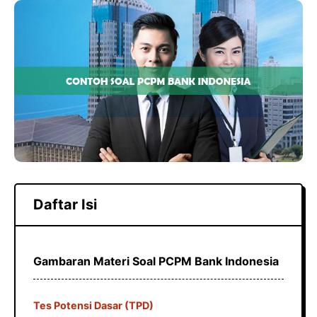
c
a
e
e
t
g
b
s
r
o
A
a
o
p
m
k
p
Daftar Isi
Gambaran Materi Soal PCPM Bank Indonesia
Tes Potensi Dasar (TPD)