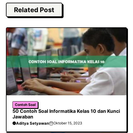
c
a
e
e
t
g
Related Post
b
s
r
o
A
a
o
p
m
k
p
Contoh Soal
50 Contoh Soal Informatika Kelas 10 dan Kunci
Jawaban
Aditya Setyawan
Oktober 15, 2023