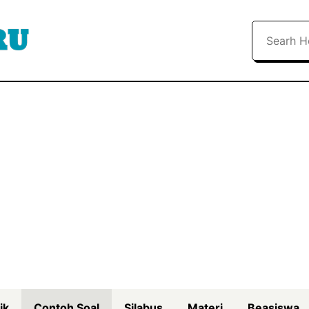
Search
ik
Contoh Soal
Silabus
Materi
Beasiswa