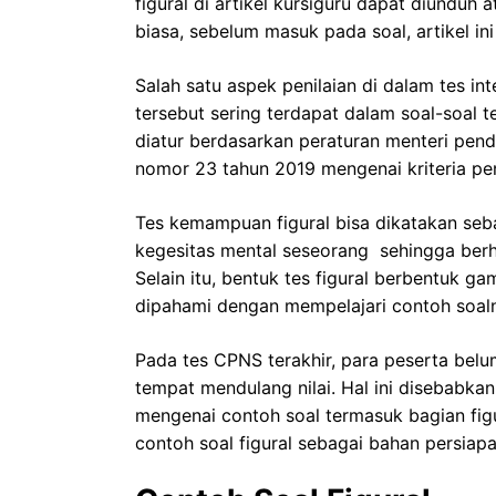
figural di artikel kursiguru dapat diunduh
biasa, sebelum masuk pada soal, artikel in
Salah satu aspek penilaian di dalam tes i
tersebut sering terdapat dalam soal-soal 
diatur berdasarkan peraturan menteri pend
nomor 23 tahun 2019 mengenai kriteria pen
Tes kemampuan figural bisa dikatakan sebag
kegesitas mental seseorang sehingga berha
Selain itu, bentuk tes figural berbentuk g
dipahami dengan mempelajari contoh soal
Pada tes CPNS terakhir, para peserta belu
tempat mendulang nilai. Hal ini disebabk
mengenai contoh soal termasuk bagian figu
contoh soal figural sebagai bahan persia