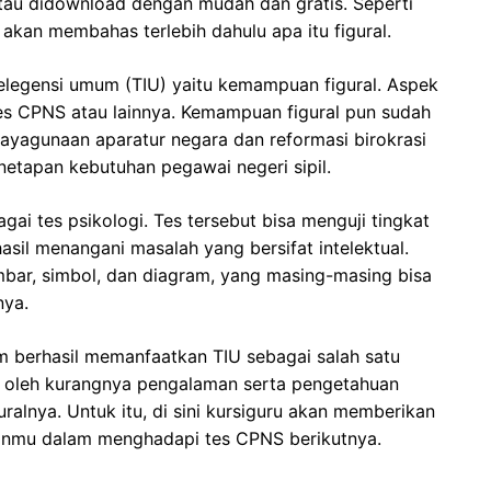
 atau didownload dengan mudah dan gratis. Seperti
i akan membahas terlebih dahulu apa itu figural.
ntelegensi umum (TIU) yaitu kemampuan figural. Aspek
tes CPNS atau lainnya. Kemampuan figural pun sudah
ayagunaan aparatur negara dan reformasi birokrasi
etapan kebutuhan pegawai negeri sipil.
ai tes psikologi. Tes tersebut bisa menguji tingkat
sil menangani masalah yang bersifat intelektual.
ambar, simbol, dan diagram, yang masing-masing bisa
nya.
m berhasil memanfaatkan TIU sebagai salah satu
an oleh kurangnya pengalaman serta pengetahuan
ralnya. Untuk itu, di sini kursiguru akan memberikan
panmu dalam menghadapi tes CPNS berikutnya.