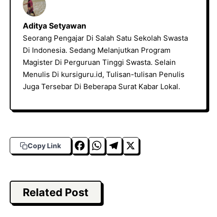
Aditya Setyawan
Seorang Pengajar Di Salah Satu Sekolah Swasta
Di Indonesia. Sedang Melanjutkan Program
Magister Di Perguruan Tinggi Swasta. Selain
Menulis Di kursiguru.id, Tulisan-tulisan Penulis
Juga Tersebar Di Beberapa Surat Kabar Lokal.
F
W
T
X
Copy Link
a
h
el
c
a
e
e
t
g
Related Post
b
s
r