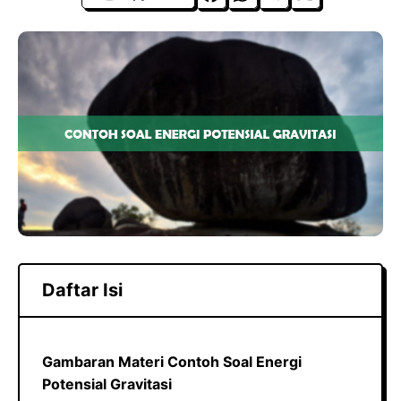
a
h
el
c
a
e
e
t
g
b
s
r
o
A
a
o
p
m
k
p
Daftar Isi
Gambaran Materi Contoh Soal Energi
Potensial Gravitasi