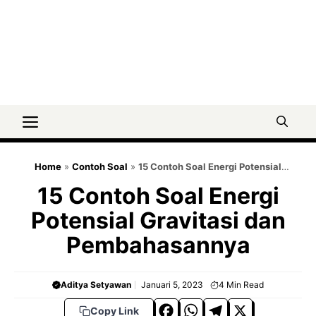
Menu
Home
»
Contoh Soal
»
15 Contoh Soal Energi Potensial
Gravitasi dan Pembahasannya
15 Contoh Soal Energi
Potensial Gravitasi dan
Pembahasannya
Aditya Setyawan
Januari 5, 2023
4
Min Read
F
W
T
X
Copy Link