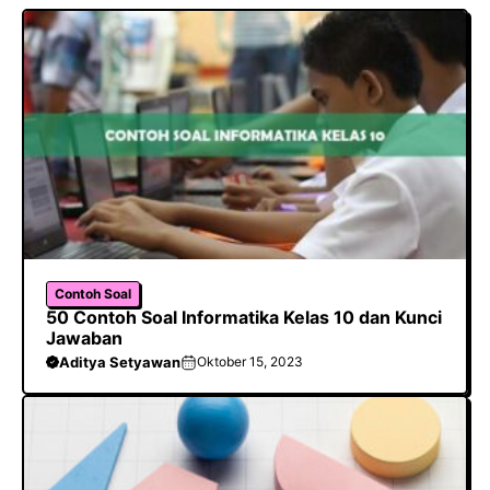
o
A
a
o
p
m
k
p
Contoh Soal
50 Contoh Soal Informatika Kelas 10 dan Kunci
Jawaban
Aditya Setyawan
Oktober 15, 2023