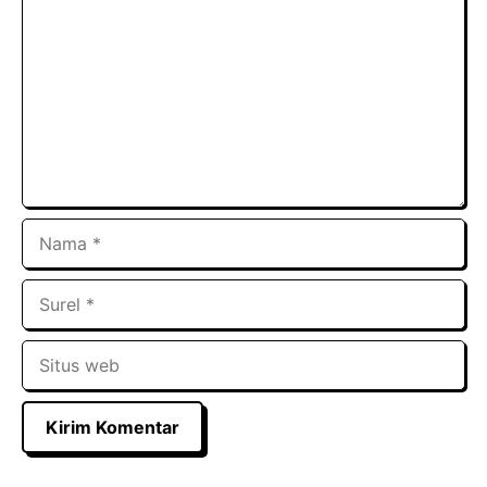
Nama
Surel
Situs
web