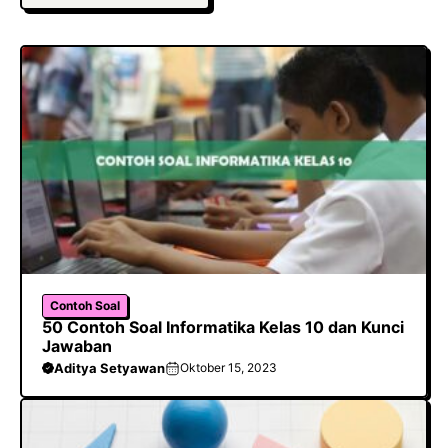
b
s
r
o
A
a
o
p
m
k
p
Contoh Soal
50 Contoh Soal Informatika Kelas 10 dan Kunci
Jawaban
Aditya Setyawan
Oktober 15, 2023