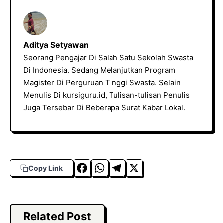
Aditya Setyawan
Seorang Pengajar Di Salah Satu Sekolah Swasta
Di Indonesia. Sedang Melanjutkan Program
Magister Di Perguruan Tinggi Swasta. Selain
Menulis Di kursiguru.id, Tulisan-tulisan Penulis
Juga Tersebar Di Beberapa Surat Kabar Lokal.
F
W
T
X
Copy Link
a
h
el
c
a
e
e
t
g
Related Post