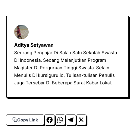
Aditya Setyawan
Seorang Pengajar Di Salah Satu Sekolah Swasta
Di Indonesia. Sedang Melanjutkan Program
Magister Di Perguruan Tinggi Swasta. Selain
Menulis Di kursiguru.id, Tulisan-tulisan Penulis
Juga Tersebar Di Beberapa Surat Kabar Lokal.
F
W
T
X
Copy Link
a
h
el