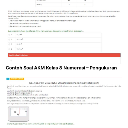
Contoh Soal AKM Kelas 8 Numerasi – Pengukuran