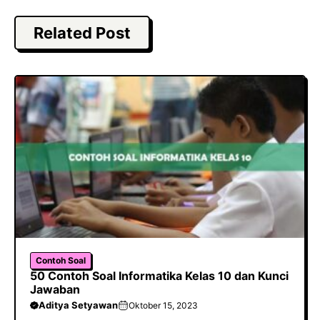
c
a
e
e
t
g
Related Post
b
s
r
o
A
a
o
p
m
k
p
Contoh Soal
50 Contoh Soal Informatika Kelas 10 dan Kunci
Jawaban
Aditya Setyawan
Oktober 15, 2023