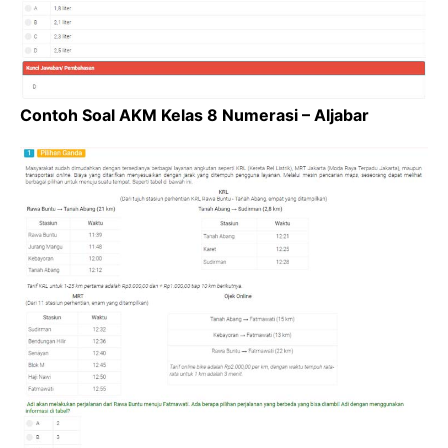
Contoh Soal AKM Kelas 8 Numerasi – Aljabar