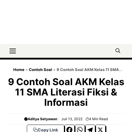
Menu
Home
»
Contoh Soal
»
9 Contoh Soal AKM Kelas 11 SMA
Literasi Fiksi & Informasi
9 Contoh Soal AKM Kelas
11 SMA Literasi Fiksi &
Informasi
Aditya Setyawan
Juli 13, 2022
4
Min Read
F
W
T
X
Copy Link