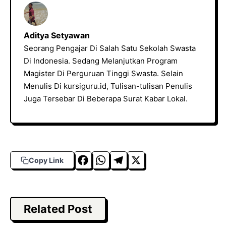
Aditya Setyawan
Seorang Pengajar Di Salah Satu Sekolah Swasta
Di Indonesia. Sedang Melanjutkan Program
Magister Di Perguruan Tinggi Swasta. Selain
Menulis Di kursiguru.id, Tulisan-tulisan Penulis
Juga Tersebar Di Beberapa Surat Kabar Lokal.
F
W
T
X
Copy Link
a
h
el
c
a
e
e
t
g
Related Post
b
s
r