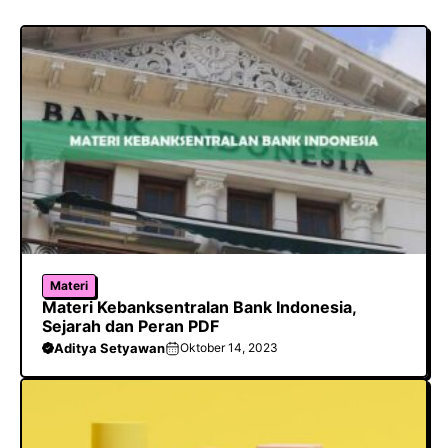
o
A
a
o
p
m
k
p
Materi
Materi Kebanksentralan Bank Indonesia,
Sejarah dan Peran PDF
Aditya Setyawan
Oktober 14, 2023