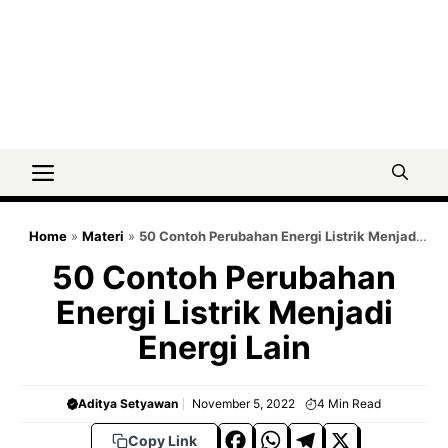
Menu
Home
»
Materi
»
50 Contoh Perubahan Energi Listrik Menjadi
Energi Lain
50 Contoh Perubahan
Energi Listrik Menjadi
Energi Lain
Aditya Setyawan
November 5, 2022
4
Min Read
F
W
T
X
Copy Link