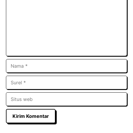
Nama
Surel
Situs
web