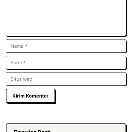
Nama
Surel
Situs
web