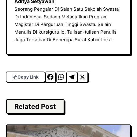
Aditya Setyawan
Seorang Pengajar Di Salah Satu Sekolah Swasta
Di Indonesia. Sedang Melanjutkan Program
Magister Di Perguruan Tinggi Swasta. Selain
Menulis Di kursiguru.id, Tulisan-tulisan Penulis
Juga Tersebar Di Beberapa Surat Kabar Lokal.
F
W
T
X
Copy Link
a
h
el
c
a
e
e
t
g
Related Post
b
s
r
o
A
a
o
p
m