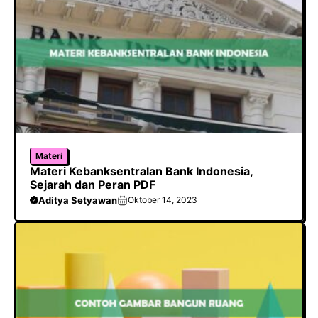
k
p
Materi
Materi Kebanksentralan Bank Indonesia,
Sejarah dan Peran PDF
Aditya Setyawan
Oktober 14, 2023