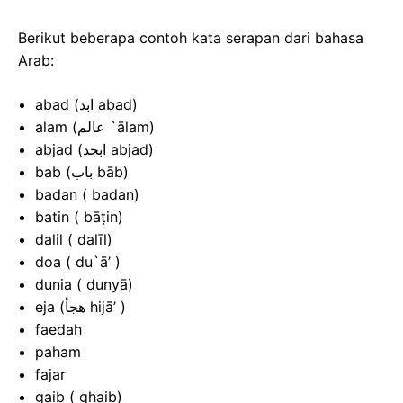
Berikut beberapa contoh kata serapan dari bahasa
Arab:
abad (ابد abad)
alam (عالم `ālam)
abjad (ابجد abjad)
bab (باب bāb)
badan ( badan)
batin ( bāṭin)
dalil ( dalīl)
doa ( du`ā’ )
dunia ( dunyā)
eja (هجأ hijā’ )
faedah
paham
fajar
gaib ( ghaib)