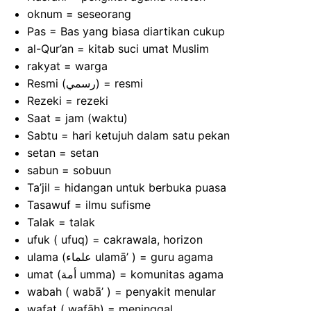
oknum = seseorang
Pas = Bas yang biasa diartikan cukup
al-Qur’an = kitab suci umat Muslim
rakyat = warga
Resmi (رسمي) = resmi
Rezeki = rezeki
Saat = jam (waktu)
Sabtu = hari ketujuh dalam satu pekan
setan = setan
sabun = sobuun
Ta’jil = hidangan untuk berbuka puasa
Tasawuf = ilmu sufisme
Talak = talak
ufuk ( ufuq) = cakrawala, horizon
ulama (علماء ulamā’ ) = guru agama
umat (أمة umma) = komunitas agama
wabah ( wabā’ ) = penyakit menular
wafat ( wafāh) = meninggal