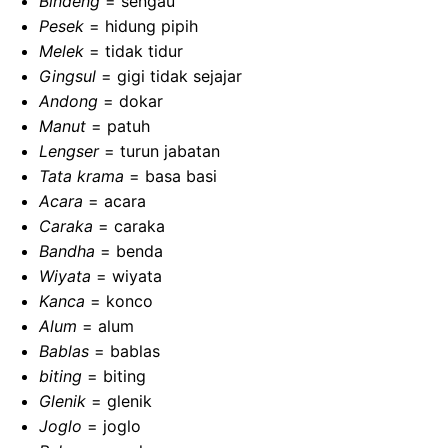
Bindeng
= sengau
Pesek
= hidung pipih
Melek
= tidak tidur
Gingsul
= gigi tidak sejajar
Andong
= dokar
Manut
= patuh
Lengser
= turun jabatan
Tata krama
= basa basi
Acara
= acara
Caraka
= caraka
Bandha
= benda
Wiyata
= wiyata
Kanca
= konco
Alum
= alum
Bablas
= bablas
biting
= biting
Glenik
= glenik
Joglo
= joglo