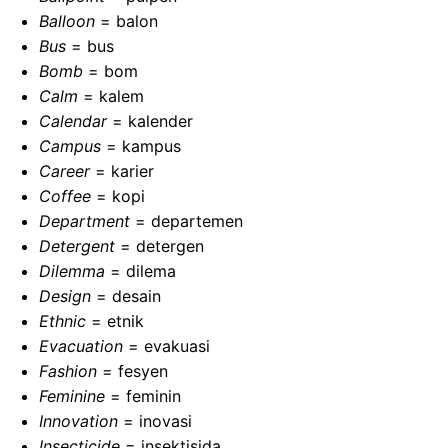
Balloon
= balon
Bus
= bus
Bomb
= bom
Calm
= kalem
Calendar
= kalender
Campus
= kampus
Career
= karier
Coffee
= kopi
Department
= departemen
Detergent
= detergen
Dilemma
= dilema
Design
= desain
Ethnic
= etnik
Evacuation
= evakuasi
Fashion
= fesyen
Feminine
= feminin
Innovation
= inovasi
Insecticide
= insektisida