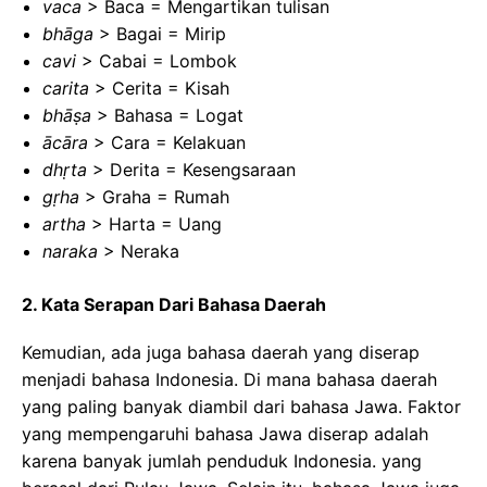
vaca
> Baca = Mengartikan tulisan
bhāga
> Bagai = Mirip
cavi
> Cabai = Lombok
carita
> Cerita = Kisah
bhāṣa
> Bahasa = Logat
ācāra
> Cara = Kelakuan
dhṛta
> Derita = Kesengsaraan
gṛha
> Graha = Rumah
artha
> Harta = Uang
naraka
> Neraka
2. Kata Serapan Dari Bahasa Daerah
Kemudian, ada juga bahasa daerah yang diserap
menjadi bahasa Indonesia. Di mana bahasa daerah
yang paling banyak diambil dari bahasa Jawa. Faktor
yang mempengaruhi bahasa Jawa diserap adalah
karena banyak jumlah penduduk Indonesia. yang