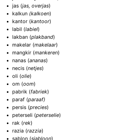
jas (
jas, overjas
)
kalkun
(kalkoen
)
kantor (
kantoor
)
labil (
labiel
)
lakban (
plakband
)
makelar (
makelaar
)
mangkir (
mankeren
)
nanas (
ananas
)
necis (
netjes
)
oli (
olie
)
om (
oom
)
pabrik (
fabriek
)
paraf (
paraaf)
persis (
precies
)
peterseli (
peterselie
)
rak (
rek
)
razia (
razzia
)
sablon (
sjabloon
)