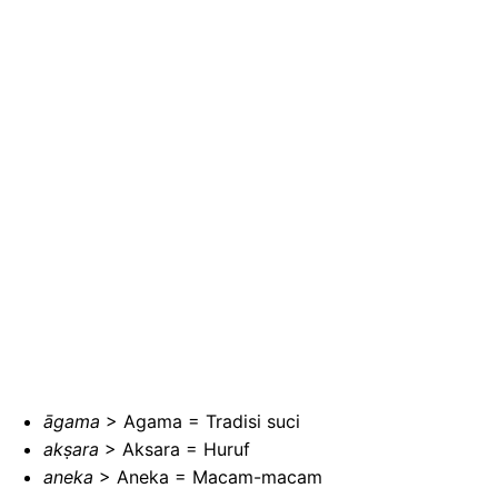
āgama
> Agama = Tradisi suci
akṣara
> Aksara = Huruf
aneka
> Aneka = Macam-macam