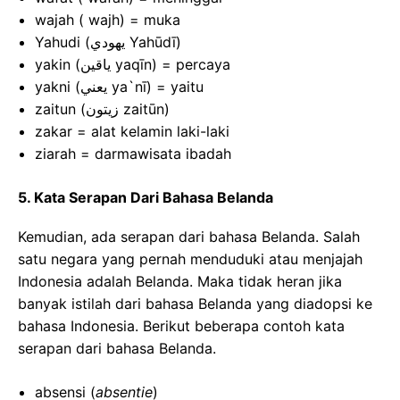
wajah ( wajh) = muka
Yahudi (يهودي Yahūdī)
yakin (ياقين yaqīn) = percaya
yakni (يعني ya`nī) = yaitu
zaitun (زيتون zaitūn)
zakar = alat kelamin laki-laki
ziarah = darmawisata ibadah
5. Kata Serapan Dari Bahasa Belanda
Kemudian, ada serapan dari bahasa Belanda. Salah
satu negara yang pernah menduduki atau menjajah
Indonesia adalah Belanda. Maka tidak heran jika
banyak istilah dari bahasa Belanda yang diadopsi ke
bahasa Indonesia. Berikut beberapa contoh kata
serapan dari bahasa Belanda.
absensi (
absentie
)