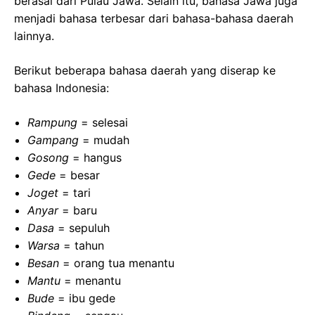
berasal dari Pulau Jawa. Selain itu, bahasa Jawa juga
menjadi bahasa terbesar dari bahasa-bahasa daerah
lainnya.
Berikut beberapa bahasa daerah yang diserap ke
bahasa Indonesia:
Rampung
= selesai
Gampang
= mudah
Gosong
= hangus
Gede
= besar
Joget
= tari
Anyar
= baru
Dasa
= sepuluh
Warsa
= tahun
Besan
= orang tua menantu
Mantu
= menantu
Bude
= ibu gede