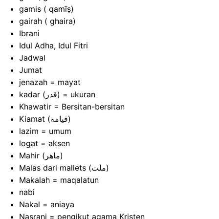
gamis ( qamīṣ)
gairah ( ghaira)
Ibrani
Idul Adha, Idul Fitri
Jadwal
Jumat
jenazah = mayat
kadar (قدر) = ukuran
Khawatir = Bersitan-bersitan
Kiamat (قيامة)
lazim = umum
logat = aksen
Mahir (ماهر)
Malas dari mallets (ملت)
Makalah = maqalatun
nabi
Nakal = aniaya
Nasrani = pengikut agama Kristen