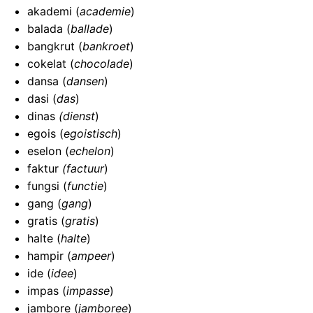
akademi (
academie
)
balada (
ballade
)
bangkrut (
bankroet
)
cokelat (
chocolade
)
dansa (
dansen
)
dasi (
das
)
dinas
(dienst
)
egois (
egoistisch
)
eselon (
echelon
)
faktur
(factuur
)
fungsi (
functie
)
gang (
gang
)
gratis (
gratis
)
halte (
halte
)
hampir (
ampeer
)
ide (
idee
)
impas (
impasse
)
jambore (
jamboree
)