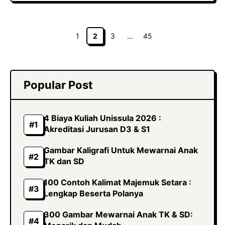
Halaman
Halaman
Halaman
Halaman
1
2
3
…
45
Popular Post
4 Biaya Kuliah Unissula 2026 :
Akreditasi Jurusan D3 & S1
Gambar Kaligrafi Untuk Mewarnai Anak
TK dan SD
100 Contoh Kalimat Majemuk Setara :
Lengkap Beserta Polanya
300 Gambar Mewarnai Anak TK & SD: