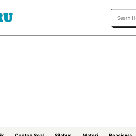
Search
ik
Contoh Soal
Silabus
Materi
Beasiswa