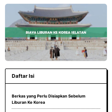
a
h
el
c
a
e
e
t
g
b
s
r
o
A
a
o
p
m
k
p
Daftar Isi
Berkas yang Perlu Disiapkan Sebelum
Liburan Ke Korea