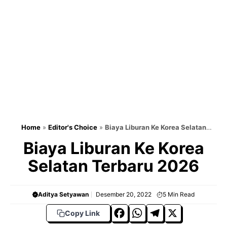
Home
»
Editor's Choice
»
Biaya Liburan Ke Korea Selatan
Terbaru 2025
Biaya Liburan Ke Korea
Selatan Terbaru 2026
Aditya Setyawan
Desember 20, 2022
5
Min Read
F
W
T
X
Copy Link