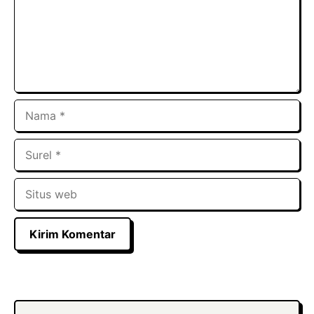
Nama
Surel
Situs
web