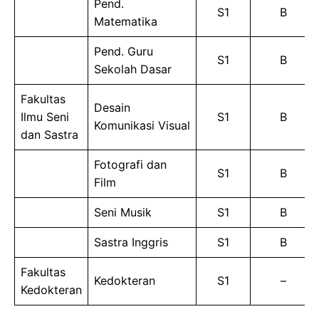
Pend.
S1
B
Matematika
Pend. Guru
S1
B
Sekolah Dasar
Fakultas
Desain
Ilmu Seni
S1
B
Komunikasi Visual
dan Sastra
Fotografi dan
S1
B
Film
Seni Musik
S1
B
Sastra Inggris
S1
B
Fakultas
Kedokteran
S1
–
Kedokteran