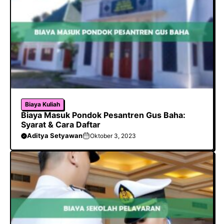
k
p
Biaya Kuliah
Biaya Masuk Pondok Pesantren Gus Baha:
Syarat & Cara Daftar
Aditya Setyawan
Oktober 3, 2023