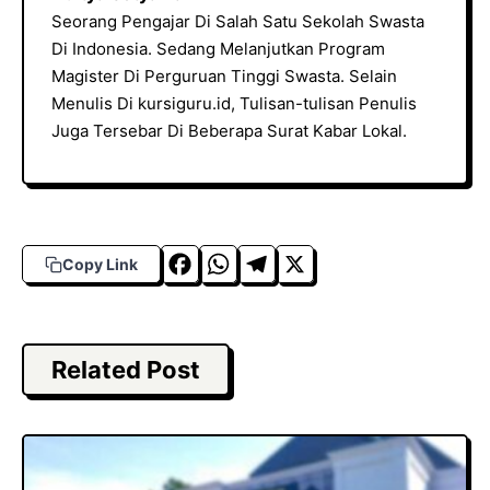
Seorang Pengajar Di Salah Satu Sekolah Swasta
Di Indonesia. Sedang Melanjutkan Program
Magister Di Perguruan Tinggi Swasta. Selain
Menulis Di kursiguru.id, Tulisan-tulisan Penulis
Juga Tersebar Di Beberapa Surat Kabar Lokal.
F
W
T
X
Copy Link
a
h
el
c
a
e
e
t
g
Related Post
b
s
r
o
A
a
o
p
m