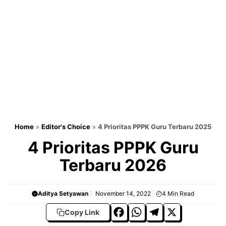
Home
»
Editor's Choice
»
4 Prioritas PPPK Guru Terbaru 2025
4 Prioritas PPPK Guru
Terbaru 2026
Aditya Setyawan
November 14, 2022
4
Min Read
F
W
T
X
Copy Link